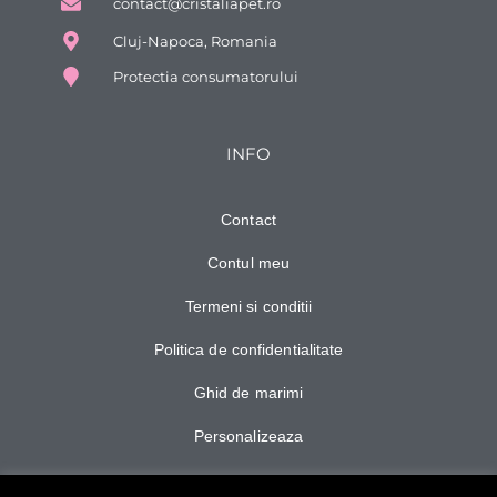
contact@cristaliapet.ro
Cluj-Napoca, Romania
Protectia consumatorului
INFO
Contact
Contul meu
Termeni si conditii
Politica de confidentialitate
Ghid de marimi
Personalizeaza