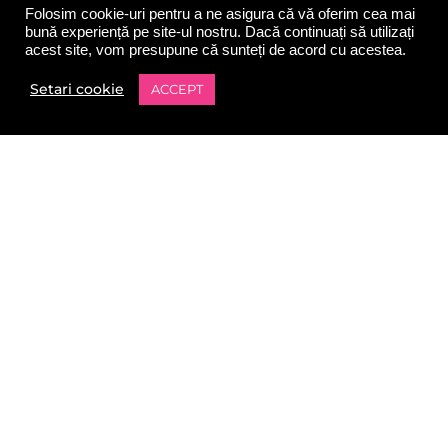
Folosim cookie-uri pentru a ne asigura că vă oferim cea mai
URMARESTE-NE
bună experiență pe site-ul nostru. Dacă continuați să utilizați
acest site, vom presupune că sunteți de acord cu acestea.
Setari cookie
ACCEPT
0
Shop
Filters
Wishlist
Contul meu
Cart
NEWSLETTER
ABONEAZA-TE
Abonează-te la newsletter,pentru a fi la curent cu ofertele noastre
şi ultimele tendinţe.