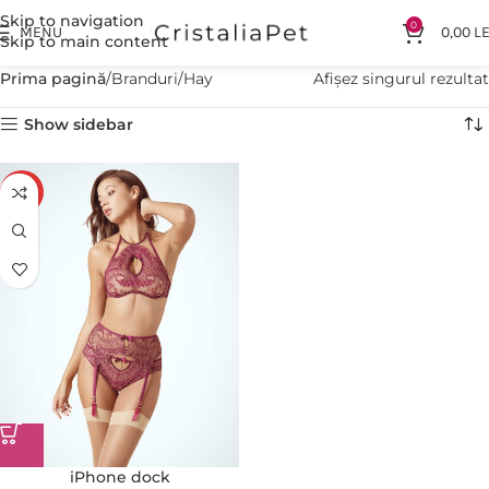
Skip to navigation
0
MENU
0,00
LE
Skip to main content
Prima pagină
Branduri
Hay
Afișez singurul rezultat
Show sidebar
-13%
iPhone dock