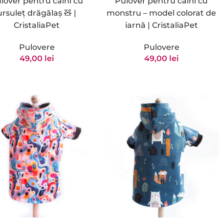
lover pentru câini cu
Pulover pentru câini cu
ursuleț drăgălaș 🧸 |
monstru – model colorat de
CristaliaPet
iarnă | CristaliaPet
Pulovere
Pulovere
49,00
lei
49,00
lei