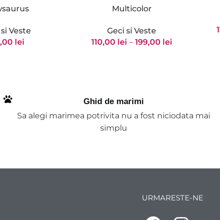
saurus
Multicolor
 si Veste
Geci si Veste
0,00
lei
110,00
lei
–
199,00
lei
Ghid de marimi
Sa alegi marimea potrivita nu a fost niciodata mai
simplu
URMARESTE-NE