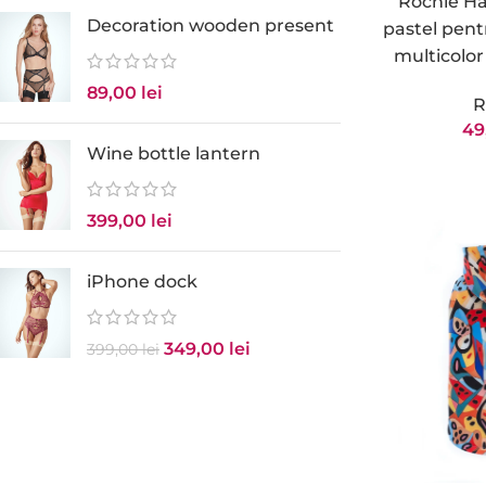
Rochie Ha
Decoration wooden present
pastel pent
multicolor 
89,00
lei
R
49
Wine bottle lantern
399,00
lei
iPhone dock
349,00
lei
399,00
lei