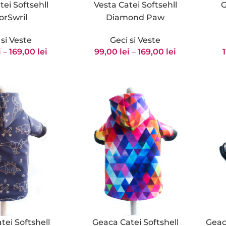
tei Softsehll
Vesta Catei Softsehll
G
orSwril
Diamond Paw
 si Veste
Geci si Veste
i
–
169,00
lei
99,00
lei
–
169,00
lei
tei Softshell
Geaca Catei Softshell
Geaca