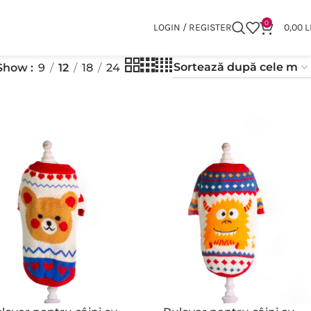
0
LOGIN / REGISTER
0,00
L
Show
9
12
18
24