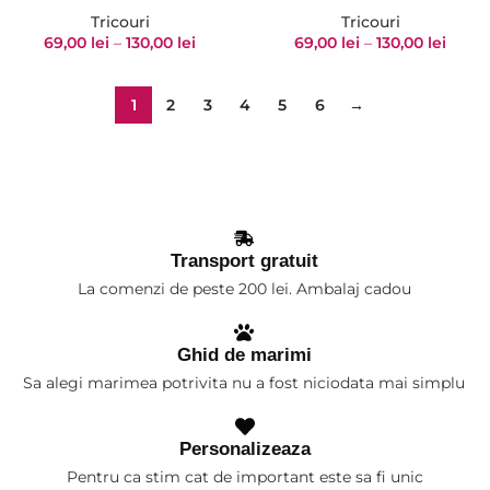
Tricouri
Tricouri
69,00
lei
–
130,00
lei
69,00
lei
–
130,00
lei
2
3
4
5
6
→
1
Transport gratuit
La comenzi de peste 200 lei. Ambalaj cadou
Ghid de marimi
Sa alegi marimea potrivita nu a fost niciodata mai simplu
Personalizeaza
Pentru ca stim cat de important este sa fi unic