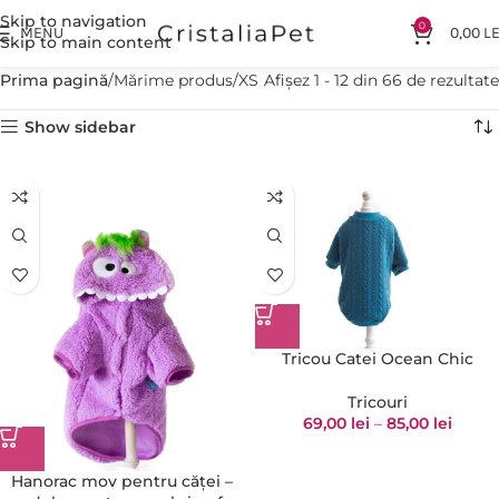
Skip to navigation
0
MENU
0,00
LE
Skip to main content
Prima pagină
Mărime produs
XS
Afișez 1 - 12 din 66 de rezultate
Show sidebar
Tricou Catei Ocean Chic
Tricouri
69,00
lei
–
85,00
lei
Hanorac mov pentru căței –