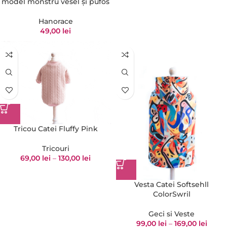
model monstru vesel și pufos
Hanorace
49,00
lei
Tricou Catei Fluffy Pink
Tricouri
69,00
lei
–
130,00
lei
Vesta Catei Softsehll
ColorSwril
Geci si Veste
99,00
lei
–
169,00
lei