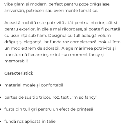
vibe glam și modern, perfect pentru poze drăgălașe,
aniversări, petreceri sau evenimente tematice.
Această rochiță este potrivită atât pentru interior, cât și
pentru exterior, în zilele mai răcoroase, și poate fi purtată
cu ușurință sub ham. Designul cu tull adaugă volum
drăguț și eleganță, iar funda roz completează look-ul într-
un mod extrem de adorabil. Alege mărimea potrivită și
transformă fiecare ieșire într-un moment fancy și
memorabil!
Caracteristici:
material moale și confortabil
partea de sus tip tricou roz, text „I’m so fancy”
fustă din tull gri pentru un efect de prințesă
fundă roz aplicată în talie