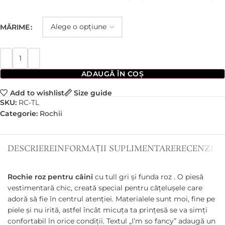
MĂRIME
ADAUGĂ ÎN COȘ
Add to wishlist
Size guide
SKU:
RC-TL
Categorie:
Rochii
DESCRIERE
INFORMAȚII SUPLIMENTARE
RECENZII (0
Rochie roz pentru câini
cu tull gri și funda roz . O piesă
vestimentară chic, creată special pentru cățelușele care
adoră să fie în centrul atenției. Materialele sunt moi, fine pe
piele și nu irită, astfel încât micuța ta prințesă se va simți
confortabil în orice condiții. Textul „I’m so fancy” adaugă un