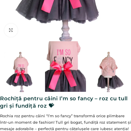
Click to enlarge
Rochiță pentru câini I’m so fancy – roz cu tull
gri și fundiță roz 💝
Rochia roz pentru câini “I’m so fancy” transformă orice plimbare
într-un moment de fashion! Tull gri bogat, fundiță roz statement și
mesaje adorabile – perfectă pentru cățelușele care iubesc atenția!