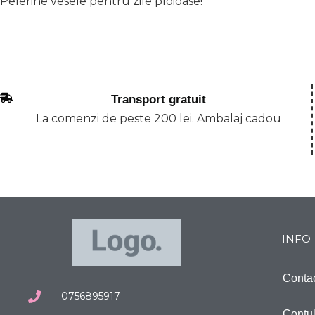
Pelerine vesele pentru zile ploioase!
Transport gratuit
La comenzi de peste 200 lei. Ambalaj cadou
INFO
Conta
0756895917
Contu