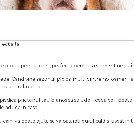
ecția ta.
de ploaie pentru caini, perfecta pentru a va mentine puiul
mede. Cand vine sezonul ploios, multi dintre noi oamenii s
plimbare relaxanta.
dica prietenul tau blanos sa se ude – ceea ce il poate las
 le aduce in casa.
aini va poate ajuta sa va pastrati puiul cald si uscat in