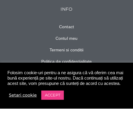
INFO
Contact
Contul meu
Termeni si conditii
Politica de confidentialitate
Folosim cookie-uri pentru a ne asigura că vă oferim cea mai
Ghid de marimi
bună experiență pe site-ul nostru. Dacă continuați să utilizați
acest site, vom presupune că sunteți de acord cu acestea.
Personalizeaza
Setari cookie
ACCEPT
0
Shop
Filters
Wishlist
Contul meu
Cart
URMARESTE-NE