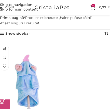
Skip to navigation
0
MENU
0,00
LE
Skip to main content
Prima pagină
Produse etichetate „haine pufose câini”
Afișez singurul rezultat
Show sidebar