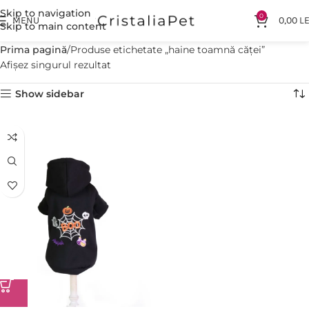
Skip to navigation
0
MENU
0,00
LE
Skip to main content
Prima pagină
Produse etichetate „haine toamnă căței”
Afișez singurul rezultat
Show sidebar