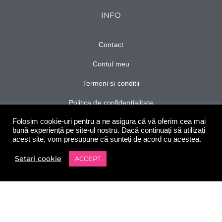
INFO
Contact
Contul meu
Termeni si conditii
Politica de confidentialitate
Folosim cookie-uri pentru a ne asigura că vă oferim cea mai
Ghid de marimi
bună experiență pe site-ul nostru. Dacă continuați să utilizați
acest site, vom presupune că sunteți de acord cu acestea.
Personalizeaza
Setari cookie
ACCEPT
0
Shop
Filters
Wishlist
Contul meu
Cart
URMARESTE-NE