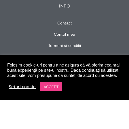
INFO
Contact
Contul meu
Termeni si conditii
Politica de confidentialitate
Folosim cookie-uri pentru a ne asigura că vă oferim cea mai
Ghid de marimi
bună experiență pe site-ul nostru. Dacă continuați să utilizați
acest site, vom presupune că sunteți de acord cu acestea.
Personalizeaza
Setari cookie
ACCEPT
0
Shop
Filters
Wishlist
Contul meu
Cart
URMARESTE-NE