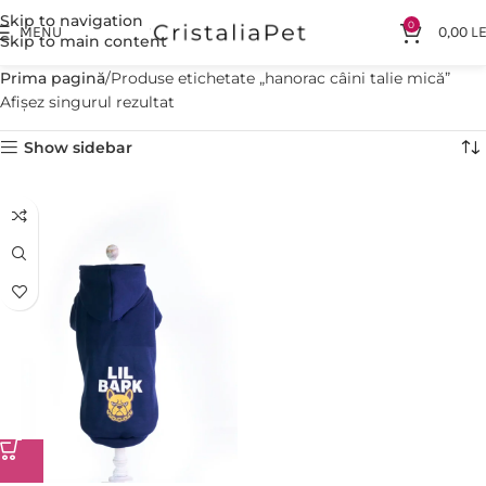
Skip to navigation
0
MENU
0,00
LE
Skip to main content
Prima pagină
Produse etichetate „hanorac câini talie mică”
Afișez singurul rezultat
Show sidebar