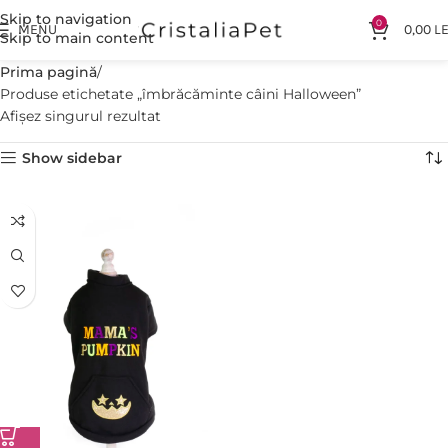
Skip to navigation
0
MENU
0,00
LE
Skip to main content
Prima pagină
Produse etichetate „îmbrăcăminte câini Halloween”
Afișez singurul rezultat
Show sidebar