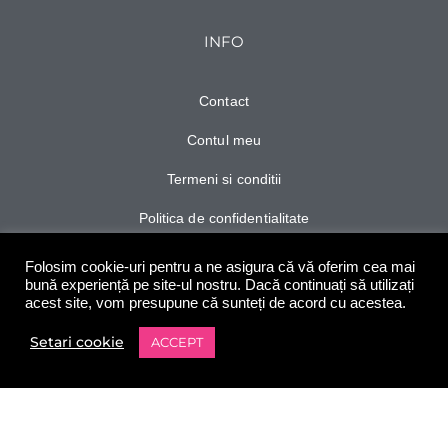
INFO
Contact
Contul meu
Termeni si conditii
Politica de confidentialitate
Ghid de marimi
Folosim cookie-uri pentru a ne asigura că vă oferim cea mai
bună experiență pe site-ul nostru. Dacă continuați să utilizați
Personalizeaza
acest site, vom presupune că sunteți de acord cu acestea.
Setari cookie
ACCEPT
0
URMARESTE-NE
Shop
Filters
Wishlist
Contul meu
Cart