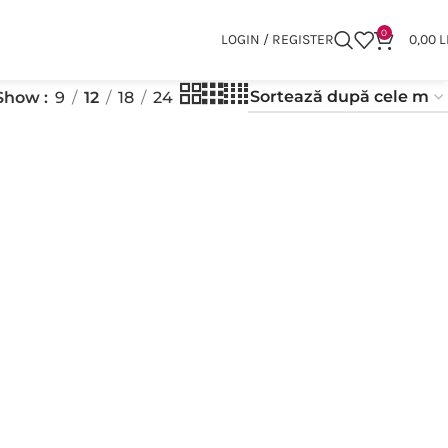
0
LOGIN / REGISTER
0,00
L
Show
9
12
18
24