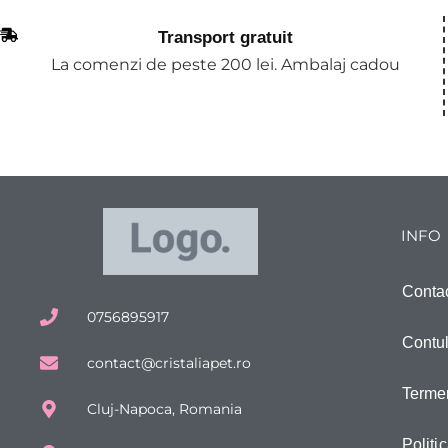
Transport gratuit
La comenzi de peste 200 lei. Ambalaj cadou
INFO
Conta
0756895917
Contu
contact@cristaliapet.ro
Termen
Cluj-Napoca, Romania
Politi