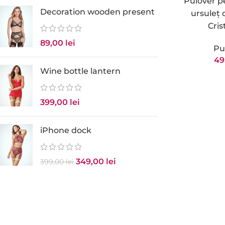
Pulover p
Decoration wooden present
ursuleț 
Cris
89,00
lei
Pu
49
Wine bottle lantern
399,00
lei
iPhone dock
349,00
lei
399,00
lei