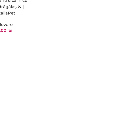
entru câini cu
drăgălaș 🧸 |
taliaPet
lovere
,00
lei