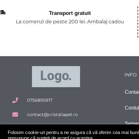
Transport gratuit
La comenzi de peste 200 lei. Ambalaj cadou
INFO
Conta
0756895917
Contu
contact@cristaliapet.ro
Termen
Cluj-Napoca, Romania
Folosim cookie-uri pentru a ne asigura că vă oferim cea mai bună e
presupune că sunteți de acord cu acestea.