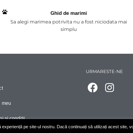
Ghid de marimi
Sa alegi marimea potrivita nu a fost niciodata mai
simplu
URMARESTE-NE
ct
l meu
i si conditii
xperiență pe site-ul nostru. Dacă continuați să utilizați acest site, 