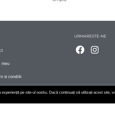
URMARESTE-NE
ct
l meu
i si conditii
ca de confidentialitate
xperiență pe site-ul nostru. Dacă continuați să utilizați acest site, 
de marimi