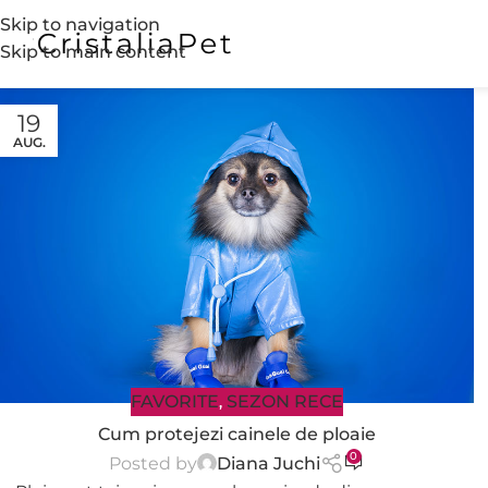
Skip to navigation
Skip to main content
19
AUG.
FAVORITE
SEZON RECE
,
Cum protejezi cainele de ploaie
0
Posted by
Diana Juchi