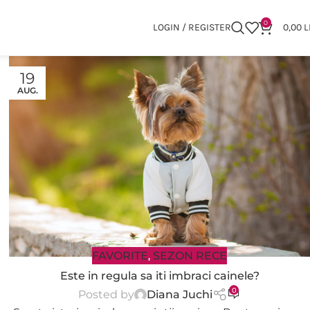
0
LOGIN / REGISTER
0,00
L
19
AUG.
FAVORITE
SEZON RECE
,
Este in regula sa iti imbraci cainele?
0
Posted by
Diana Juchi