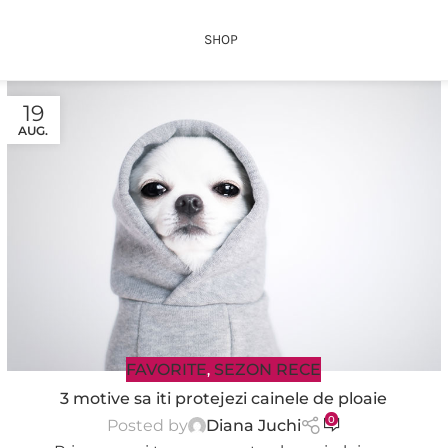
SHOP
19
AUG.
FAVORITE
SEZON RECE
,
3 motive sa iti protejezi cainele de ploaie
0
Posted by
Diana Juchi