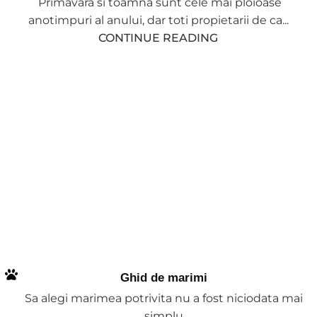
Primavara si toamna sunt cele mai ploioase
anotimpuri al anului, dar toti propietarii de ca...
CONTINUE READING
Ghid de marimi
Sa alegi marimea potrivita nu a fost niciodata mai
simplu