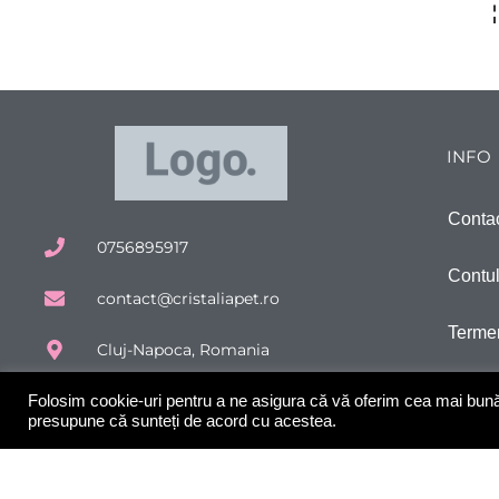
INFO
Conta
0756895917
Contu
contact@cristaliapet.ro
Termen
Cluj-Napoca, Romania
Politi
Protectia consumatorului
Folosim cookie-uri pentru a ne asigura că vă oferim cea mai bună e
presupune că sunteți de acord cu acestea.
Ghid 