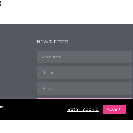
NEWSLETTER
ABONEAZA-TE
vom
Setari cookie
ACCEPT
Abonează-te la newsletter,pentru a fi la
curent cu ofertele noastre şi ultimele