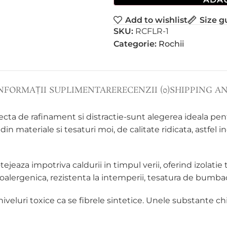
Add to wishlist
Size g
SKU:
RCFLR-1
Categorie:
Rochii
NFORMAȚII SUPLIMENTARE
RECENZII (0)
SHIPPING A
cta de rafinament si distractie-sunt alegerea ideala pent
din materiale si tesaturi moi, de calitate ridicata, astfel i
tejeaza impotriva caldurii in timpul verii, oferind izola
oalergenica, rezistenta la intemperii, tesatura de bumbac 
iveluri toxice ca se fibrele sintetice. Unele substante ch