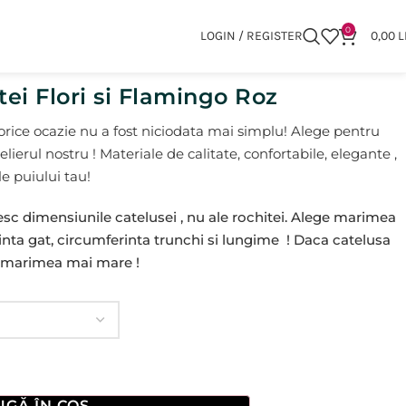
0
LOGIN / REGISTER
0,00
L
ei Flori si Flamingo Roz
 orice ocazie nu a fost niciodata mai simplu! Alege pentru
elierul nostru ! Materiale de calitate, confortabile, elegante ,
e puiului tau!
esc dimensiunile catelusei , nu ale rochitei. Alege marimea
rinta gat, circumferinta trunchi si lungime ! Daca catelusa
e marimea mai mare !
GĂ ÎN COȘ