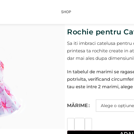
SHOP
Rochie pentru Cat
Sa iti imbraci catelusa pentru
printesa ta rochite create in at
dar mai ales dupa dimensiunil
In tabelul de marimi se ragas
potrivita, verificand circumfe
tau este intre 2 marimi, aleg
MĂRIME
ADAU