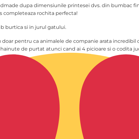
made dupa dimensiunile printesei dvs. din bumbac fin , 
ios completeaza rochita perfecta!
 burtica si in jurul gatului.
 doar pentru ca animalele de companie arata incredibil de
e hainute de purtat atunci cand ai 4 picioare si o codita 