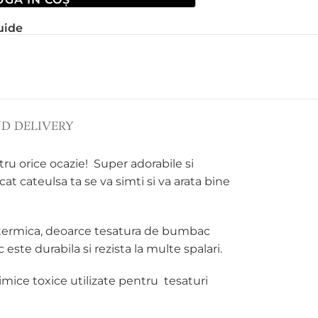
uide
ND DELIVERY
ru orice ocazie! Super adorabile si
ncat cateulsa ta se va simti si va arata bine
tie termica, deoarce tesatura de bumbac
este durabila si rezista la multe spalari.
imice toxice utilizate pentru tesaturi