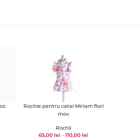
oz
Rochie pentru catei Miriam flori
Rochie pe
mov
65,
Rochii
65,00
lei
–
110,00
lei