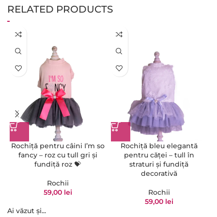
RELATED PRODUCTS
Rochiță pentru câini I’m so
Rochiță bleu elegantă
fancy – roz cu tull gri și
pentru căței – tull în
fundiță roz 💝
straturi și fundiță
decorativă
Rochii
59,00
lei
Rochii
59,00
lei
Ai văzut și...