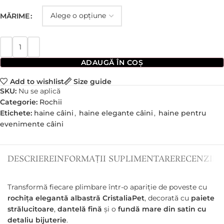
MĂRIME
ADAUGĂ ÎN COȘ
Add to wishlist
Size guide
SKU:
Nu se aplică
Categorie:
Rochii
Etichete:
haine câini
,
haine elegante câini
,
haine pentru
evenimente câini
DESCRIERE
INFORMAȚII SUPLIMENTARE
RECENZII (0
Transformă fiecare plimbare într-o apariție de poveste cu
rochița elegantă albastră CristaliaPet
, decorată cu
paiete
strălucitoare
,
dantelă fină
și o
fundă mare din satin cu
detaliu bijuterie
.