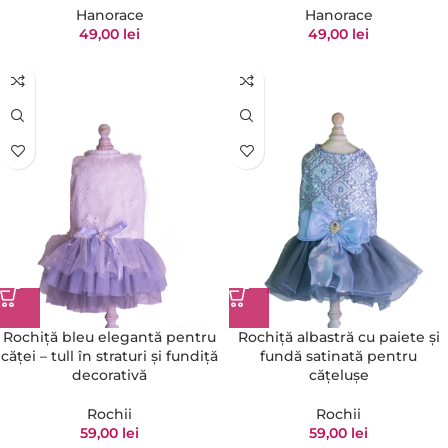
Hanorace
Hanorace
49,00
lei
49,00
lei
Rochiță bleu elegantă pentru
Rochiță albastră cu paiete și
căței – tull în straturi și fundiță
fundă satinată pentru
decorativă
cățelușe
Rochii
Rochii
59,00
lei
59,00
lei