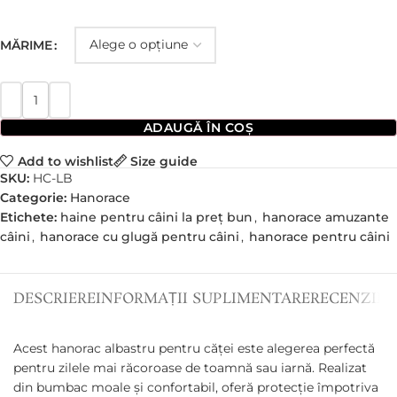
MĂRIME
ADAUGĂ ÎN COȘ
Add to wishlist
Size guide
SKU:
HC-LB
Categorie:
Hanorace
Etichete:
haine pentru câini la preț bun
,
hanorace amuzante
câini
,
hanorace cu glugă pentru câini
,
hanorace pentru câini
DESCRIERE
INFORMAȚII SUPLIMENTARE
RECENZII (0
Acest hanorac albastru pentru căței este alegerea perfectă
pentru zilele mai răcoroase de toamnă sau iarnă. Realizat
din bumbac moale și confortabil, oferă protecție împotriva