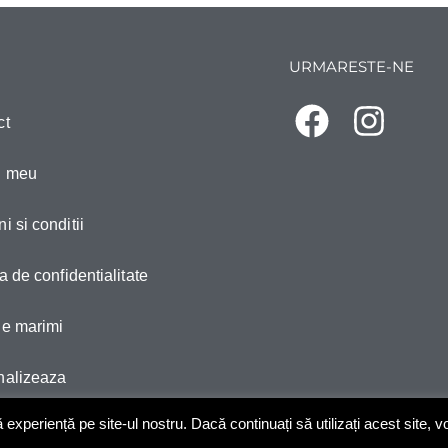
URMARESTE-NE
ct
l meu
i si conditii
ca de confidentialitate
de marimi
nalizeaza
xperiență pe site-ul nostru. Dacă continuați să utilizați acest site, 
Copyright © 2025 All rights reserved CristaliaPet