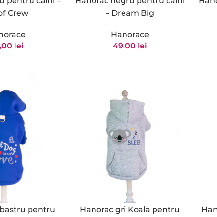
u pentru câini –
Hanorac negru pentru câini
Hano
f Crew
– Dream Big
norace
Hanorace
,00
lei
49,00
lei
Hanorac gri Koala pentru
Han
bastru pentru