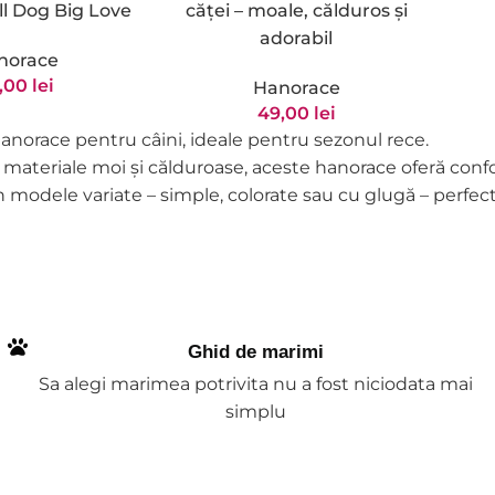
căței – moale, călduros și
ll Dog Big Love
adorabil
norace
,00
lei
Hanorace
49,00
lei
anorace pentru câini, ideale pentru sezonul rece.
 materiale moi și călduroase, aceste hanorace oferă confor
n modele variate – simple, colorate sau cu glugă – perfecte
Ghid de marimi
Sa alegi marimea potrivita nu a fost niciodata mai
simplu