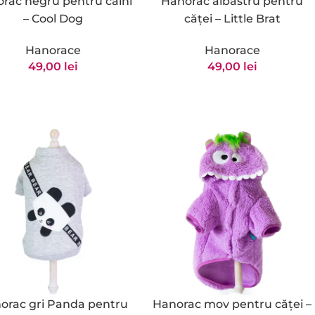
rac negru pentru câini
Hanorac albastru pentru
– Cool Dog
căței – Little Brat
Hanorace
Hanorace
49,00
lei
49,00
lei
orac gri Panda pentru
Hanorac mov pentru căței –