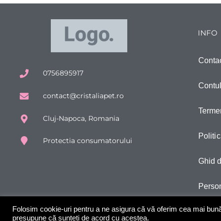
INFO
Conta
0756895917
Contu
contact@cristaliapet.ro
Termen
Cluj-Napoca, Romania
Politi
Protectia consumatorului
Ghid 
Perso
Folosim cookie-uri pentru a ne asigura că vă oferim cea mai bună e
presupune că sunteți de acord cu acestea.