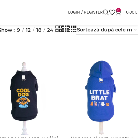
0
LOGIN / REGISTER
0,00
L
Show
9
12
18
24