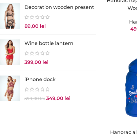
Hanorac roș
Decoration wooden present
Woo
Ha
89,00
lei
49
Wine bottle lantern
399,00
lei
iPhone dock
349,00
lei
399,00
lei
Hanorac al