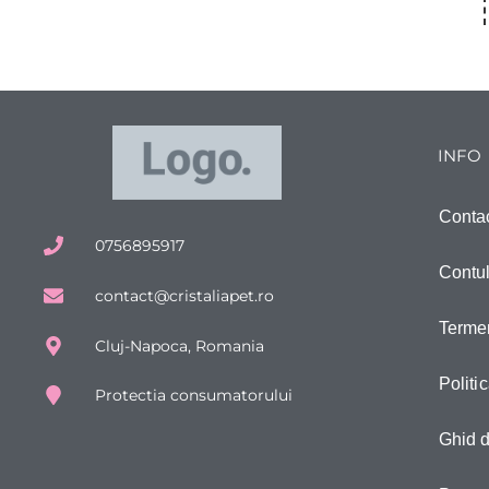
INFO
Conta
0756895917
Contu
contact@cristaliapet.ro
Termen
Cluj-Napoca, Romania
Politi
Protectia consumatorului
Ghid 