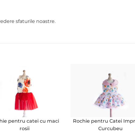
edere sfaturile noastre.
hie pentru catei cu maci
Rochie pentru Catei Imp
rosii
Curcubeu