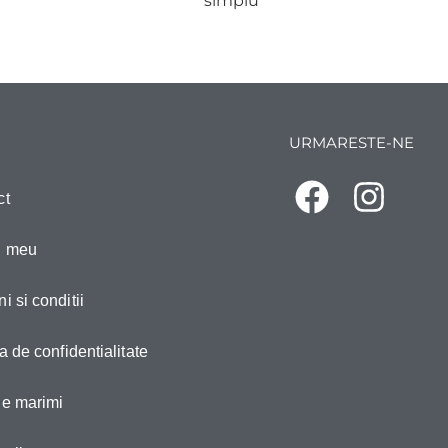
simplu
URMARESTE-NE
ct
l meu
i si conditii
ca de confidentialitate
de marimi