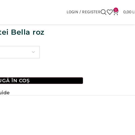
0
LOGIN / REGISTER
0,00
L
ei Bella roz
GĂ ÎN COȘ
uide