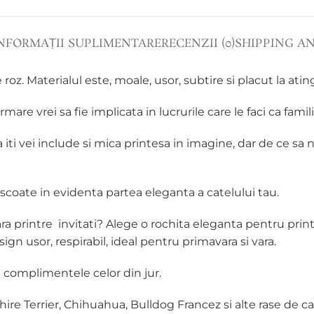
NFORMAȚII SUPLIMENTARE
RECENZII (0)
SHIPPING A
z. Materialul este, moale, usor, subtire si placut la atin
mare vrei sa fie implicata in lucrurile care le faci ca famili
ala iti vei include si mica printesa in imagine, dar de ce 
scoate in evidenta partea eleganta a catelului tau.
a printre invitati? Alege o rochita eleganta pentru printes
ign usor, respirabil, ideal pentru primavara si vara.
i complimentele celor din jur.
re Terrier, Chihuahua, Bulldog Francez si alte rase de cai