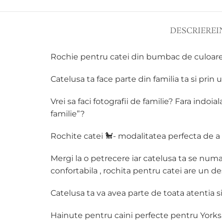
DESCRIERE
I
Rochie pentru catei din bumbac de culoare ro
Catelusa ta face parte din familia ta si prin ur
Vrei sa faci fotografii de familie? Fara indoi
familie”?
Rochite catei 🐩- modalitatea perfecta de a 
Mergi la o petrecere iar catelusa ta se numar
confortabila , rochita pentru catei are un des
Catelusa ta va avea parte de toata atentia s
Hainute pentru caini perfecte pentru Yorkshi