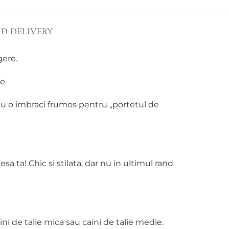
ND DELIVERY
gere.
e.
sa nu o imbraci frumos pentru „portetul de
a ta! Chic si stilata, dar nu in ultimul rand
ni de talie mica sau caini de talie medie.